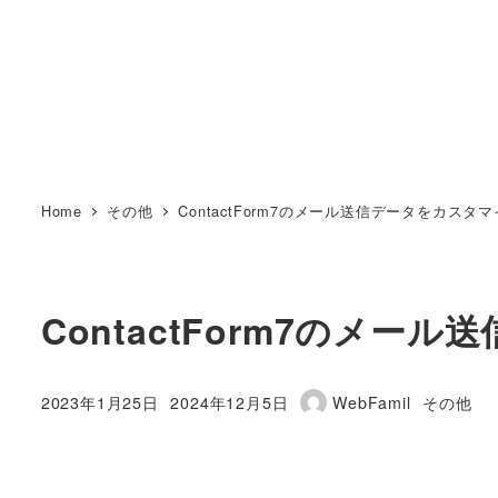
Home
その他
ContactForm7のメール送信データをカスタ
ContactForm7のメ
カテゴリ
2023年1月25日
2024年12月5日
WebFamil
その他
投稿日
更新日
著
者