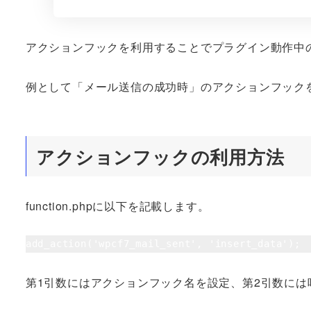
アクションフックを利用することでプラグイン動作中
例として「メール送信の成功時」のアクションフック
アクションフックの利用方法
function.phpに以下を記載します。
add_action('wpcf7_mail_sent', 'insert_data');
第1引数にはアクションフック名を設定、第2引数には