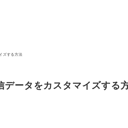
マイズする方法
ール送信データをカスタマイズする
ー