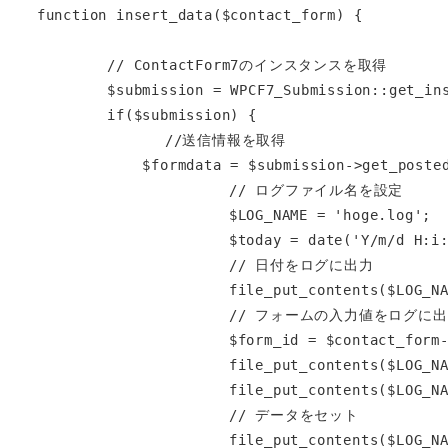
function insert_data($contact_form) {

        // ContactForm7のインスタンスを取得

        $submission = WPCF7_Submission::get_instance();

        if($submission) {

        	//送信情報を取得

            $formdata = $submission->get_posted_data();

			// ログファイル名を設定

			$LOG_NAME = 'hoge.log';

			$today = date('Y/m/d H:i:s',strtotime('+9 hour')) ; // 日本時間を算出

			// 日付をログに出力

			file_put_contents($LOG_NAME, $today . "\n",FILE_APPEND);

			// フォームの入力値をログに出力

			$form_id = $contact_form->id();

			file_put_contents($LOG_NAME, $contact_form->id() . "\n",FILE_APPEND);

			file_put_contents($LOG_NAME, $contact_form->title() . "\n",FILE_APPEND);

			// データをセット

			file_put_contents($LOG_NAME, $formdata['customer_name'] . "\n",FILE_APPEND);
