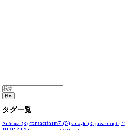
検
索
検索
タグ一覧
contactform7
(5)
javascript
(4)
AdSense
(3)
Google
(3)