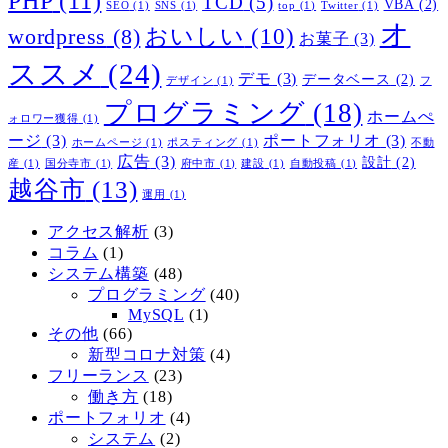
PHP
(11)
TCD
(5)
VBA
(2)
SEO
(1)
SNS
(1)
top
(1)
Twitter
(1)
オ
おいしい
(10)
wordpress
(8)
お菓子
(3)
ススメ
(24)
デモ
(3)
データベース
(2)
デザイン
(1)
フ
プログラミング
(18)
ホームぺ
ォロワー獲得
(1)
ージ
(3)
ポートフォリオ
(3)
ホームページ
(1)
ポスティング
(1)
不動
広告
(3)
設計
(2)
産
(1)
国分寺市
(1)
府中市
(1)
建設
(1)
自動投稿
(1)
越谷市
(13)
運用
(1)
アクセス解析
(3)
コラム
(1)
システム構築
(48)
プログラミング
(40)
MySQL
(1)
その他
(66)
新型コロナ対策
(4)
フリーランス
(23)
働き方
(18)
ポートフォリオ
(4)
システム
(2)