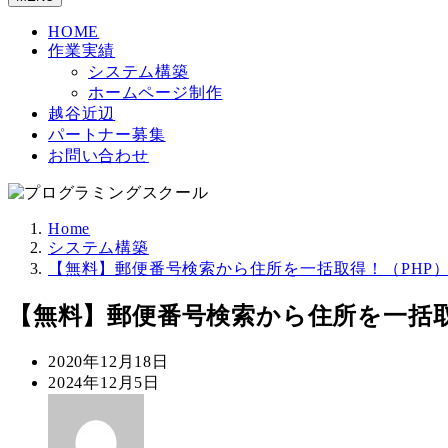
HOME
作業実績
システム構築
ホームページ制作
越谷近辺
パートナー募集
お問い合わせ
Home
システム構築
【無料】郵便番号検索から住所を一括取得！（PHP
【無料】郵便番号検索から住所を一括取
投
2020年12月18日
稿
更
2024年12月5日
日
新
著
日
者