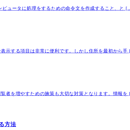
ピュータに処理をするための命令文を作成すること、と […
表示する項目は非常に便利です。しかし住所を最初から手 [
覧者を増やすための施策も大切な対策となります。情報を [
る方法