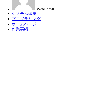
WebFamil
カ
システム構築
テ
カ
プログラミング
ゴ
テ
カ
ホームページ
リ
ゴ
テ
カ
作業実績
ー
リ
ゴ
テ
ー
リ
ゴ
ー
リ
ー