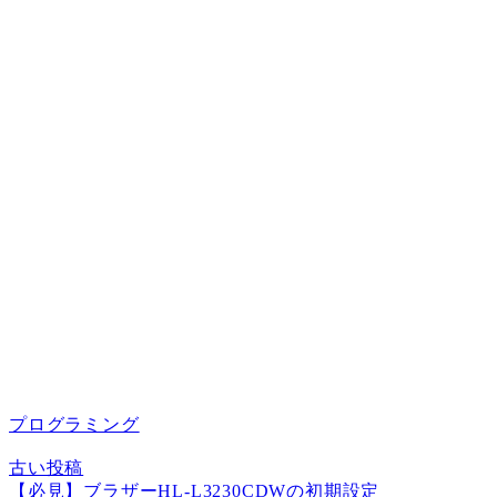
プログラミング
古い投稿
【必見】ブラザーHL-L3230CDWの初期設定