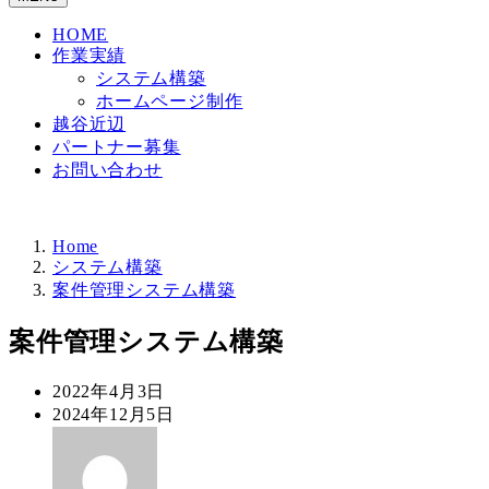
HOME
作業実績
システム構築
ホームページ制作
越谷近辺
パートナー募集
お問い合わせ
Home
システム構築
案件管理システム構築
案件管理システム構築
投
2022年4月3日
稿
更
2024年12月5日
日
新
著
日
者