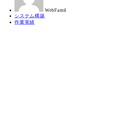
WebFamil
カ
システム構築
テ
カ
作業実績
ゴ
テ
リ
ゴ
ー
リ
ー