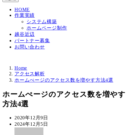
HOME
作業実績
システム構築
ホームページ制作
越谷近辺
パートナー募集
お問い合わせ
Home
アクセス解析
ホームぺージのアクセス数を増やす方法4選
ホームぺージのアクセス数を増やす
方法4選
投
2020年12月9日
稿
更
2024年12月5日
日
新
著