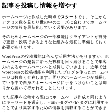
記事を投稿し情報を増やす
ホームぺージは作成した時点で
スタート
です。そこから
アクセス数を見たり世の中のニーズに合わせてホームぺ
ージの情報を最新化していく必要があります。
そのためホームぺージの一部機能はクライアントが自身
で更新・投稿できるような仕組みを最初に準備しておく
必要があります。
WordPressの投稿機能は色んな活用方法がありますが、ホ
ームぺージの趣旨に沿った投稿を日々続けることで集客
力のあるホームぺージへと成長していきます。近年では
Wordpressの投稿機能を利用したブログを使ったホームぺ
ージは数多く存在します。周りのホームぺージが成長し
ている中で自身のホームぺージに手をつけないことは周
りから置いて行かれることになります。
また記事を投稿する際にはホームぺージ作成と同じよう
にキーワードを選定し、<title>タグや<h>タグに利用する
ことでより集客するための情報を掲載することができま