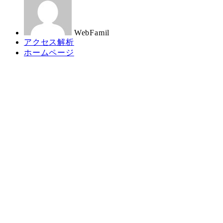
日
者
WebFamil
カ
アクセス解析
テ
カ
ホームページ
ゴ
テ
リ
ゴ
ー
リ
ー